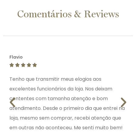
Comentários & Reviews
Flavio
Jea






Tenho que transmitir meus elogios aos
Che
excelentes funcionários da loja. Nos deixam
mar
contentes com tamanha atenção e bom
ate
atendimento. Desde o primeiro dia que entrei na
loja, mesmo sem comprar, recebi atenção que
em outras não aconteceu. Me senti muito bem!